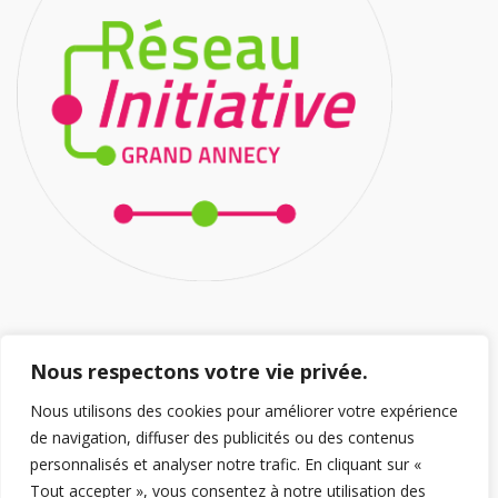
HORAIRES D’OUVERTURE
Nous respectons votre vie privée.
Nous utilisons des cookies pour améliorer votre expérience
Ouvert 5/7J
de navigation, diffuser des publicités ou des contenus
Lundi au Jeudi : 8h/12h – 14h/18h30
personnalisés et analyser notre trafic. En cliquant sur «
Vendredi 8h/12h – 14h/18h
Tout accepter », vous consentez à notre utilisation des