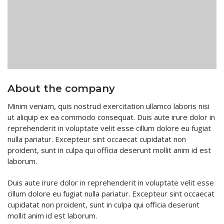
Batteries Industrielles
Piles – Accus
Batteries Loisirs
Kits Panneaux Solaires
Reconditionnement batteries vélo électrique
Accessoires
Valise Lithium LiFePo4
Services
About the company
Batteries lithium sur mesure
Catalogue
Minim veniam, quis nostrud exercitation ullamco laboris nisi
Contact
ut aliquip ex ea commodo consequat. Duis aute irure dolor in
reprehenderit in voluptate velit esse cillum dolore eu fugiat
nulla pariatur. Excepteur sint occaecat cupidatat non
proident, sunt in culpa qui officia deserunt mollit anim id est
laborum.
Duis aute irure dolor in reprehenderit in voluptate velit esse
cillum dolore eu fugiat nulla pariatur. Excepteur sint occaecat
cupidatat non proident, sunt in culpa qui officia deserunt
mollit anim id est laborum.