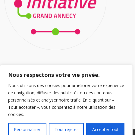
HORAIRES D’OUVERTURE
Nous respectons votre vie privée.
Nous utilisons des cookies pour améliorer votre expérience
Ouvert 5/7J
de navigation, diffuser des publicités ou des contenus
Lundi au Jeudi : 8h/12h – 14h/18h30
personnalisés et analyser notre trafic. En cliquant sur «
Vendredi 8h/12h – 14h/18h
Tout accepter », vous consentez à notre utilisation des
cookies.
Personnaliser
Tout rejeter
Accepter tout