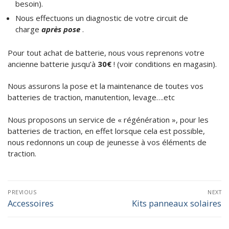
besoin).
Batteries Industrielles
Piles – Accus
Nous effectuons un diagnostic de votre circuit de
charge
après pose
.
Batteries Loisirs
Kits Panneaux Solaires
Reconditionnement batteries vélo électrique
Accessoires
Pour tout achat de batterie, nous vous reprenons votre
ancienne batterie jusqu’à
30€
! (voir conditions en magasin).
Valise Lithium LiFePo4
Services
Nous assurons la pose et la maintenance de toutes vos
Batteries lithium sur mesure
Catalogue
batteries de traction, manutention, levage….etc
Contact
Nous proposons un service de « régénération », pour les
batteries de traction, en effet lorsque cela est possible,
nous redonnons un coup de jeunesse à vos éléments de
traction.
Navigation
PREVIOUS
NEXT
de
Accessoires
Kits panneaux solaires
Previous
Next
l’article
post:
post: