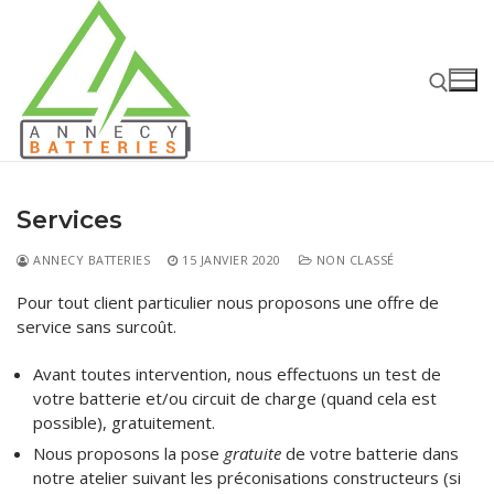
Aller
au
contenu
Rechercher :
Services
ANNECY BATTERIES
15 JANVIER 2020
NON CLASSÉ
Pour tout client particulier nous proposons une offre de
Rechercher
service sans surcoût.
:
Avant toutes intervention, nous effectuons un test de
Accueil
votre batterie et/ou circuit de charge (quand cela est
possible), gratuitement.
Batteries
Nous proposons la pose
gratuite
de votre batterie dans
Batteries Voiture – Moto – PL
Chargeurs – Boosters
notre atelier suivant les préconisations constructeurs (si