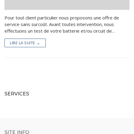
Batteries Industrielles
Piles – Accus
Pour tout client particulier nous proposons une offre de
Batteries Loisirs
Kits Panneaux Solaires
service sans surcoût. Avant toutes intervention, nous
Reconditionnement batteries vélo électrique
Accessoires
effectuons un test de votre batterie et/ou circuit de…
Valise Lithium LiFePo4
Services
LIRE LA SUITE →
Batteries lithium sur mesure
Catalogue
Contact
SERVICES
SITE INFO