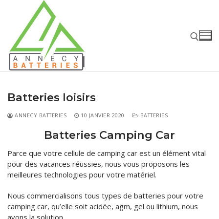
Aller
au
contenu
Rechercher :
Batteries loisirs
ANNECY BATTERIES
10 JANVIER 2020
BATTERIES
Batteries Camping Car
Rechercher
Parce que votre cellule de camping car est un élément vital
:
pour des vacances réussies, nous vous proposons les
Accueil
meilleures technologies pour votre matériel.
Batteries
Nous commercialisons tous types de batteries pour votre
camping car, qu’elle soit acidée, agm, gel ou lithium, nous
Batteries Voiture – Moto – PL
Chargeurs – Boosters
avons la solution.