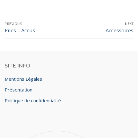
Navigation
PREVIOUS
NEXT
de
Piles – Accus
Accessoires
Previous
Next
l’article
post:
post:
SITE INFO
Mentions Légales
Présentation
Politique de confidentialité