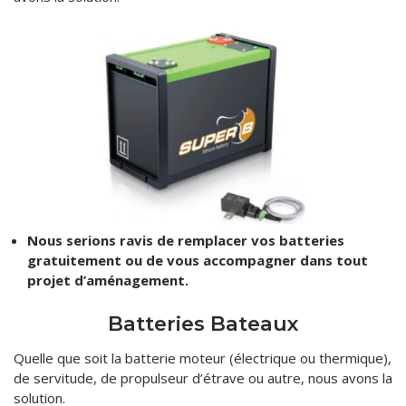
Batteries Industrielles
Piles – Accus
Batteries Loisirs
Kits Panneaux Solaires
Reconditionnement batteries vélo électrique
Accessoires
Valise Lithium LiFePo4
Services
Batteries lithium sur mesure
Catalogue
Contact
Nous serions ravis de remplacer vos batteries
gratuitement ou de vous accompagner dans tout
projet d’aménagement.
Batteries Bateaux
Quelle que soit la batterie moteur (électrique ou thermique),
de servitude, de propulseur d’étrave ou autre, nous avons la
solution.