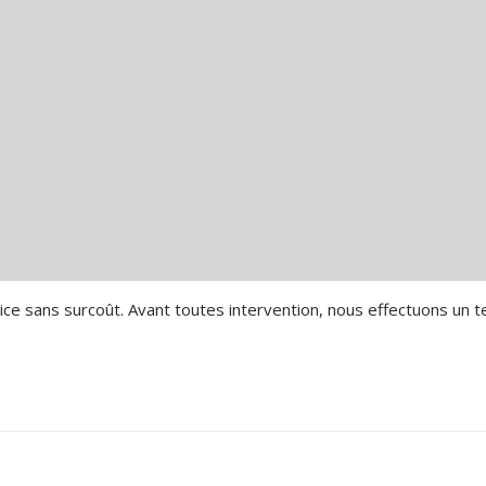
ustrielles
sirs
Solaires
ement batteries vélo électrique
m LiFePo4
hium sur mesure
vice sans surcoût. Avant toutes intervention, nous effectuons un t