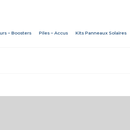
urs – Boosters
Piles – Accus
Kits Panneaux Solaires
iture – Moto – PL
oosters