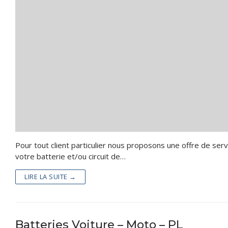
Batteries Ind
Piles – Accus
Batteries Loi
Kits Panneaux 
Reconditionn
Accessoires
Valise Lithiu
Services
Batteries lit
Catalogue
Contact
Pour tout client particulier nous proposons une offre de ser
votre batterie et/ou circuit de…
LIRE LA SUITE →
Batteries Voiture – Moto – PL