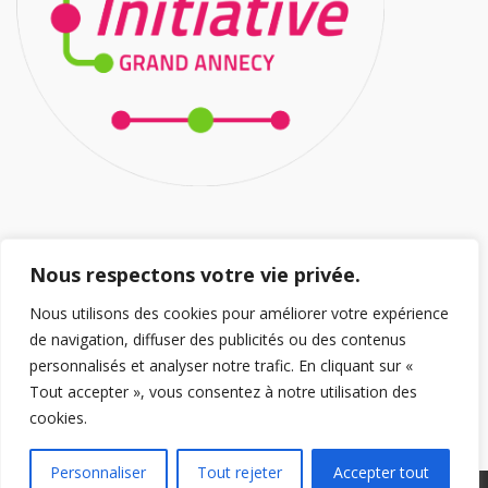
HORAIRES D’OUVERTURE
Nous respectons votre vie privée.
Nous utilisons des cookies pour améliorer votre expérience
Ouvert 5/7J
de navigation, diffuser des publicités ou des contenus
Lundi au Jeudi : 8h/12h – 14h/18h30
personnalisés et analyser notre trafic. En cliquant sur «
Vendredi 8h/12h – 14h/18h
Tout accepter », vous consentez à notre utilisation des
cookies.
Personnaliser
Tout rejeter
Accepter tout