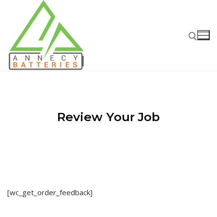
Aller
au
contenu
Rechercher :
Review Your Job
Rechercher
:
Accueil
Batteries
[wc_get_order_feedback]
Batteries Voiture – Moto – PL
Chargeurs – Boosters