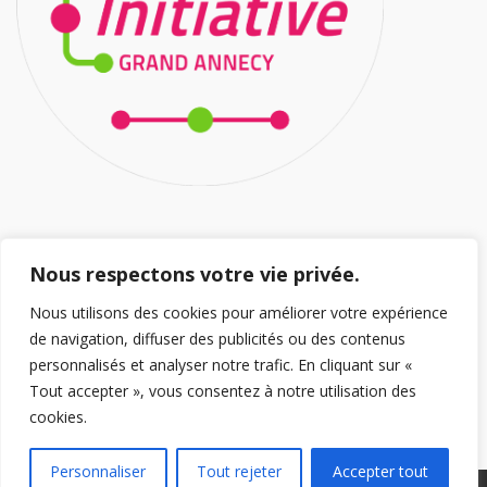
HORAIRES D’OUVERTURE
Nous respectons votre vie privée.
Nous utilisons des cookies pour améliorer votre expérience
Ouvert 5/7J
de navigation, diffuser des publicités ou des contenus
Lundi au Jeudi : 8h/12h – 14h/18h30
personnalisés et analyser notre trafic. En cliquant sur «
Vendredi 8h/12h – 14h/18h
Tout accepter », vous consentez à notre utilisation des
cookies.
Personnaliser
Tout rejeter
Accepter tout