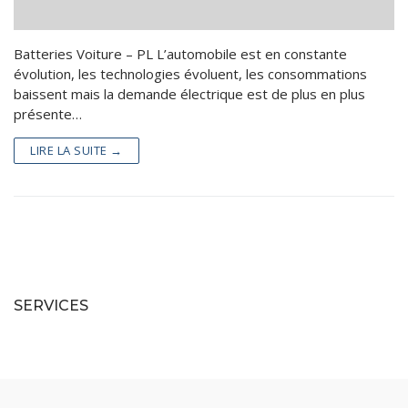
Batteries Industrielles
Piles – Accus
Batteries Voiture – PL L’automobile est en constante
Batteries Loisirs
Kits Panneaux Solaires
évolution, les technologies évoluent, les consommations
Reconditionnement batteries vélo électrique
Accessoires
baissent mais la demande électrique est de plus en plus
présente…
Valise Lithium LiFePo4
Services
LIRE LA SUITE →
Batteries lithium sur mesure
Catalogue
Contact
SERVICES