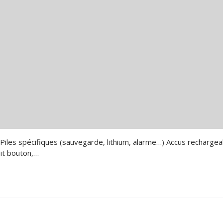
ustrielles
sirs
Solaires
ement batteries vélo électrique
m LiFePo4
hium sur mesure
 Piles spécifiques (sauvegarde, lithium, alarme…) Accus rechargea
oit bouton,…