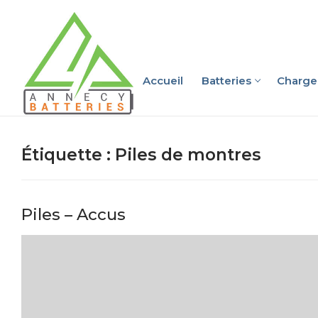
Aller
au
contenu
Accueil
Batteries
Charge
Étiquette :
Piles de montres
Piles – Accus
Rechercher
:
Accueil
Batteries
Batteries Vo
Chargeurs – B