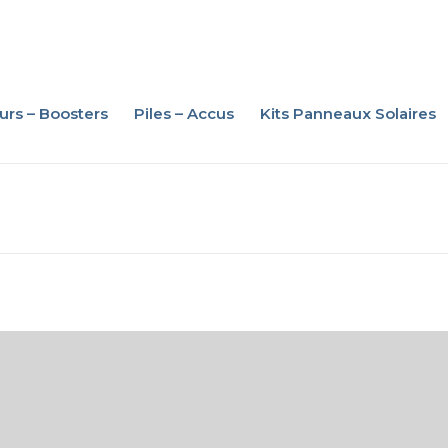
urs – Boosters
Piles – Accus
Kits Panneaux Solaires
iture – Moto – PL
oosters