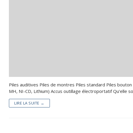
Batteries Ind
Piles – Accus
Batteries Loi
Kits Panneaux 
Reconditionn
Accessoires
Valise Lithiu
Services
Batteries lit
Catalogue
Contact
Piles auditives Piles de montres Piles standard Piles bouton
MH, NI-CD, Lithium) Accus outillage électroportatif Qu’elle s
LIRE LA SUITE →