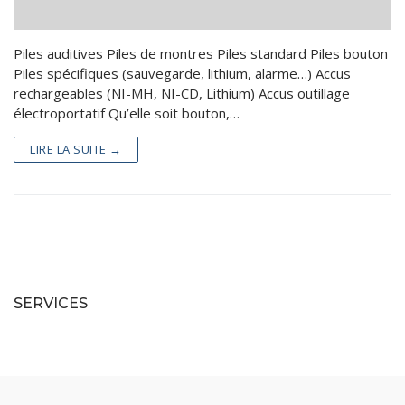
Batteries Industrielles
Piles – Accus
Piles auditives Piles de montres Piles standard Piles bouton
Batteries Loisirs
Kits Panneaux Solaires
Piles spécifiques (sauvegarde, lithium, alarme…) Accus
Reconditionnement batteries vélo électrique
Accessoires
rechargeables (NI-MH, NI-CD, Lithium) Accus outillage
électroportatif Qu’elle soit bouton,…
Valise Lithium LiFePo4
Services
LIRE LA SUITE →
Batteries lithium sur mesure
Catalogue
Contact
SERVICES