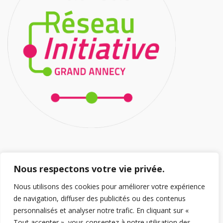
HORAIRES D’OUVERTURE
Nous respectons votre vie privée.
Nous utilisons des cookies pour améliorer votre expérience
Ouvert 5/7J
de navigation, diffuser des publicités ou des contenus
Lundi au Jeudi : 8h/12h – 14h/18h30
personnalisés et analyser notre trafic. En cliquant sur «
Vendredi 8h/12h – 14h/18h
Tout accepter », vous consentez à notre utilisation des