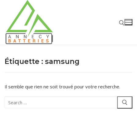
Aller
au
contenu
Rechercher :
Étiquette :
samsung
Il semble que rien ne soit trouvé pour votre recherche.
Rechercher
:
Rechercher
:
Accueil
Batteries
Batteries Voiture – Moto – PL
Chargeurs – Boosters